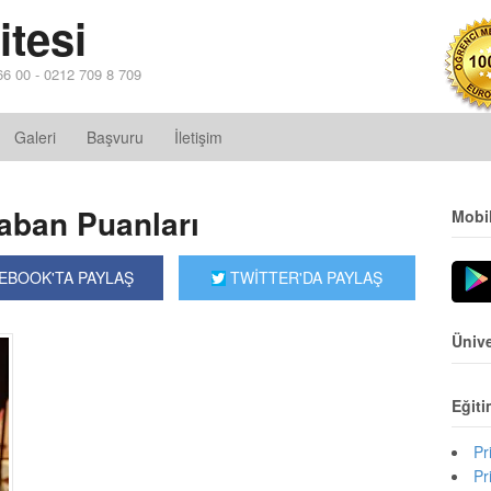
itesi
 66 00 - 0212 709 8 709
Galeri
Başvuru
İletişim
aban Puanları
Mobi
EBOOK'TA PAYLAŞ
TWİTTER'DA PAYLAŞ
Ünive
Eğiti
Pr
Pr