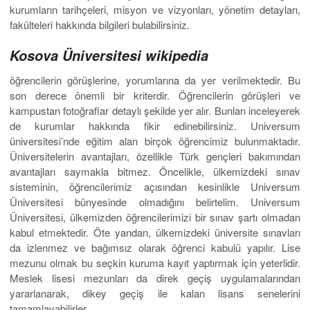
kurumların tarihçeleri, misyon ve vizyonları, yönetim detayları,
fakülteleri hakkında bilgileri bulabilirsiniz.
Kosova Üniversitesi wikipedia
öğrencilerin görüşlerine, yorumlarına da yer verilmektedir. Bu
son derece önemli bir kriterdir. Öğrencilerin görüşleri ve
kampustan fotoğraflar detaylı şekilde yer alır. Bunları inceleyerek
de kurumlar hakkında fikir edinebilirsiniz. Universum
üniversitesi’nde eğitim alan birçok öğrencimiz bulunmaktadır.
Üniversitelerin avantajları, özellikle Türk gençleri bakımından
avantajları saymakla bitmez. Öncelikle, ülkemizdeki sınav
sisteminin, öğrencilerimiz açısından kesinlikle Universum
Üniversitesi bünyesinde olmadığını belirtelim. Universum
Üniversitesi, ülkemizden öğrencilerimizi bir sınav şartı olmadan
kabul etmektedir. Öte yandan, ülkemizdeki üniversite sınavları
da izlenmez ve bağımsız olarak öğrenci kabulü yapılır. Lise
mezunu olmak bu seçkin kuruma kayıt yaptırmak için yeterlidir.
Meslek lisesi mezunları da direk geçiş uygulamalarından
yararlanarak, dikey geçiş ile kalan lisans senelerini
tamamlayabilirler.