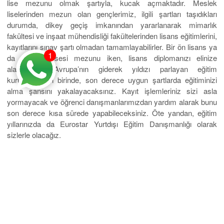
lise mezunu olmak şartıyla, kucak açmaktadır. Meslek
liselerinden mezun olan gençlerimiz, ilgili şartları taşıdıkları
durumda, dikey geçiş imkanından yararlanarak mimarlık
fakültesi ve inşaat mühendisliği fakültelerinden lisans eğitimlerini,
kayıtlarını sınav şartı olmadan tamamlayabilirler. Bir ön lisans ya
1
da meslek lisesi mezunu iken, lisans diplomanızı elinize
alabilirsiniz. Avrupa’nın giderek yıldızı parlayan eğitim
kurumlarından birinde, son derece uygun şartlarda eğitiminizi
alma şansını yakalayacaksınız. Kayıt işlemleriniz sizi asla
yormayacak ve öğrenci danışmanlarımızdan yardım alarak bunu
son derece kısa sürede yapabileceksiniz. Öte yandan, eğitim
yıllarınızda da Eurostar Yurtdışı Eğitim Danışmanlığı olarak
sizlerle olacağız.
Universum üniversitesi Türkiye’den öğrencilerimiz başta olmak
üzere, Avrupa’nın dört bir yanından seçkin öğrencileri kabul
etmektedir. Okulun eğitim çizgisi, kalitesi ve akademik
kadrosunun özellikleri gerçekten yüksektir. Ülkemizden seçkin
hocalar da derslere iştirak etmektedir. Mezun olduğunuzda
geçerli diplomalarınızla ve aldığınız sağlam meslek eğitimi ile
birçok ülkede kariyer yapabilirsiniz. Ülkemizde diplomalarınız