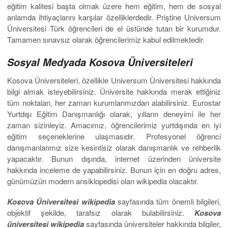
eğitim kalitesi başta olmak üzere hem eğitim, hem de sosyal
anlamda ihtiyaçlarını karşılar özelliklerdedir. Priştine Universum
Üniversitesi Türk öğrencileri de el üstünde tutan bir kurumdur.
Tamamen sınavsız olarak öğrencilerimiz kabul edilmektedir.
Sosyal Medyada Kosova Üniversiteleri
Kosova Üniversiteleri, özellikle Universum Üniversitesi hakkında
bilgi almak isteyebilirsiniz. Üniversite hakkında merak ettiğiniz
tüm noktaları, her zaman kurumlarımızdan alabilirsiniz. Eurostar
Yurtdışı Eğitim Danışmanlığı olarak, yılların deneyimi ile her
zaman sizinleyiz. Amacımız, öğrencilerimiz yurtdışında en iyi
eğitim seçeneklerine ulaşmasıdır. Profesyonel öğrenci
danışmanlarımız size kesintisiz olarak danışmanlık ve rehberlik
yapacaktır. Bunun dışında, internet üzerinden üniversite
hakkında inceleme de yapabilirsiniz. Bunun için en doğru adres,
günümüzün modern ansiklopedisi olan wikipedia olacaktır.
Kosova Üniversitesi
wikipedia
sayfasında tüm önemli bilgileri,
objektif şekilde, tarafsız olarak bulabilirsiniz.
Kosova
üniversitesi wikipedia
sayfasında üniversiteler hakkında bilgiler,