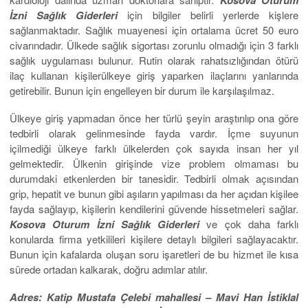
İzni Sağlık Giderleri
için bilgiler belirli yerlerde kişlere
sağlanmaktadır. Sağlık muayenesi için ortalama ücret 50 euro
civarındadır. Ülkede sağlık sigortası zorunlu olmadığı için 3 farklı
sağlık uygulaması bulunur. Rutin olarak rahatsızlığından ötürü
ilaç kullanan kişilerülkeye giriş yaparken ilaçlarını yanlarında
getirebilir. Bunun için engelleyen bir durum ile karşılaşılmaz.
Ülkeye giriş yapmadan önce her türlü şeyin araştırılıp ona göre
tedbirli olarak gelinmesinde fayda vardır. İçme suyunun
içilmediği ülkeye farklı ülkelerden çok sayıda insan her yıl
gelmektedir. Ülkenin girişinde vize problem olmaması bu
durumdaki etkenlerden bir tanesidir. Tedbirli olmak açısından
grip, hepatit ve bunun gibi aşıların yapılması da her açıdan kişilee
fayda sağlayıp, kişilerin kendilerini güvende hissetmeleri sağlar.
Kosova Oturum İzni Sağlık Giderleri
ve çok daha farklı
konularda firma yetkilileri kişilere detaylı bilgileri sağlayacaktır.
Bunun için kafalarda oluşan soru işaretleri de bu hizmet ile kısa
sürede ortadan kalkarak, doğru adımlar atılır.
Adres: Katip Mustafa Çelebi mahallesi – Mavi Han İstiklal