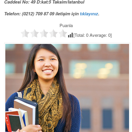
Caddesi No: 49 D:kat:5 Taksim/İstanbul
Telefon: (0212) 709 87 09 iletişim için
tıklayınız
.
Puanla
[Total:
0
Average:
0
]