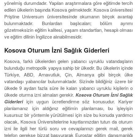
yönelmiş durumdadır. Yapılan araştırmalara göre eğitimde tercih
edilen ülkelerin başında Kosova gelmektedir. Kosova üniversitesi
Priştine Universum üniversitesinde okumanın birçok avantajı
bulunmaktadır. Bunlardan başlıcaları; bölüm ayrımı
gözetmeksizin eğitim kalitesi, yaşam standartları, hesaplı olması
ve eğitim dilinin İngilizce alınabilmesidir.
Kosova Oturum İzni Sağlık Giderleri
Kosova, farklı ülkelerden gelen yabancı uyruklu vatandaşların
bulunduğu metropolik yapıya sahip bir ülkedir. Bu ülkelerin içinde
Türkiye, ABD, Arnavutluk, Çin, Almanya gibi birçok ülke
vatandaşı yabancılar bulunmaktadır. Sizinde bildiğiniz üzere bir
ülkede 9 aydan fazla süre ile kalan yabancı uyruklu kişilerin o
ülkede oturma izni almaları gerekir.
Kosova Oturum İzni Sağlık
Giderleri
için uygun ücretlendirme söz konusudur. Kariyer
planlamanız için aldığınız eğitimin planlaması, bu işleyişin
kusursuz bir yöntemle yürütülmesi için size bu konuda yardımcı
olacak, Kosova Üniversitelerine kayıtlarınızdan tutun da oturum
izni ile ilgili her türlü soru ve cevaplarınızı gerek mail, gerek
telefon gerekse bizzat başvurarak Eurostar eğitim danışmanlığı