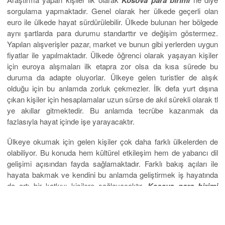
Kosova para birimi
sorgulama yapmaktadır. Genel olarak her ülkede geçerli olan
euro ile ülkede hayat sürdürülebilir. Ülkede bulunan her bölgede
aynı şartlarda para durumu standarttır ve değişim göstermez.
Yapılan alışverişler pazar, market ve bunun gibi yerlerden uygun
fiyatlar ile yapılmaktadır. Ülkede öğrenci olarak yaşayan kişiler
için euroya alışmaları ilk etapra zor olsa da kısa sürede bu
duruma da adapte oluyorlar. Ülkeye gelen turistler de alışık
olduğu için bu anlamda zorluk çekmezler. İlk defa yurt dışına
çıkan kişiler için hesaplamalar uzun sürse de akıl sürekli olarak tl
ye akıllar gitmektedir. Bu anlamda tecrübe kazanmak da
fazlasıyla hayat içinde işe yarayacaktır.
Ülkeye okumak için gelen kişiler çok daha farklı ülkelerden de
olabiliyor. Bu konuda hem kültürel etkileşim hem de yabancı dil
gelişimi açısından fayda sağlamaktadır. Farklı bakış açıları ile
hayata bakmak ve kendini bu anlamda geliştirmek iş hayatında
da artı bir katkıyı kişilere sağlayacaktır.
Kosova para birimi
euro
olmadan önce yerli para birimi dardanı kullanıyorlardır.
Alışmaları ve değiştirmek istedikleri çok zaman olmuştur. Genç
nüfusun fazla olması bu durumun hızlı bir şekilde atlatılmasında