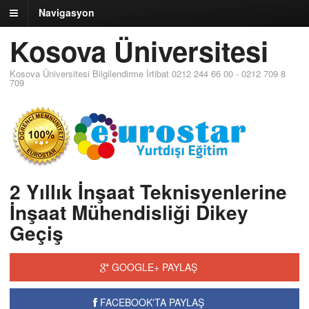
Navigasyon
Kosova Üniversitesi
Kosova Üniversitesi Bilgilendirme İrtibat 0212 244 66 00 - 0212 709 8
709
2 Yıllık İnşaat Teknisyenlerine
İnşaat Mühendisliği Dikey
Geçiş
GOOGLE+ PAYLAŞ
FACEBOOK'TA PAYLAŞ