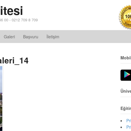
itesi
 66 00 - 0212 709 8 709
Galeri
Başvuru
İletişim
leri_14
Mobi
Ünive
Eğiti
Pr
Pr